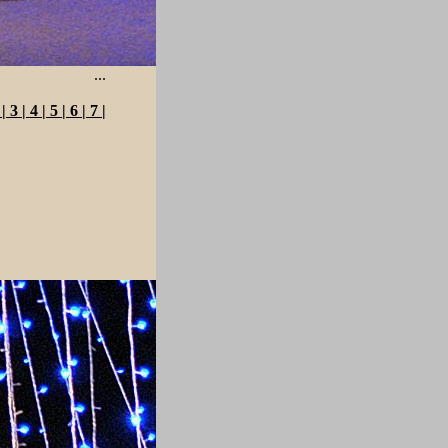
...
2
|
3
|
4
|
5
|
6
|
7
|