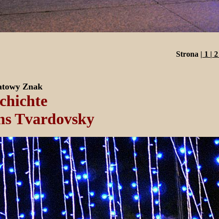
Strona |
1
|
tatowy Znak
chichte
ns Tvardovsky