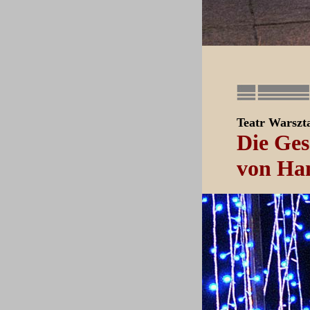
Teatr Warsz
Die Ges
von Ha