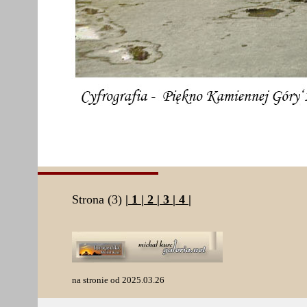
Strona (3)
|
1
|
2
|
3
|
4
|
na stronie od 2025.03.26