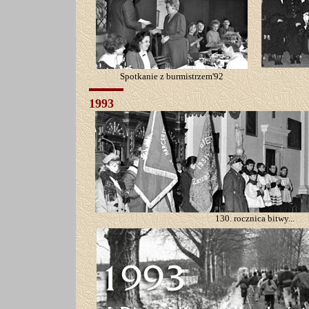
Spotkanie z burmistrzem'92
1993
130. rocznica bitwy...