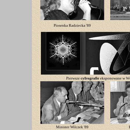
Piosenka Radziecka '89
Pierwsze
cyfrografie
eksponowane w Wę
Minister Wilczek '89