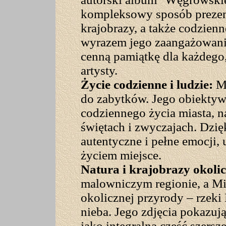
kompleksowy sposób prezentu
krajobrazy, a także codzien
wyrazem jego zaangażowani
cenną pamiątkę dla każdego,
artysty.
Życie codzienne i ludzie:
Mi
do zabytków. Jego obiektyw 
codziennego życia miasta, 
świętach i zwyczajach. Dzięk
autentyczne i pełne emocji,
życiem miejsce.
Natura i krajobrazy okolic
malowniczym regionie, a Mi
okolicznej przyrody – rzeki 
nieba. Jego zdjęcia pokazuj
jako integralną część szersz