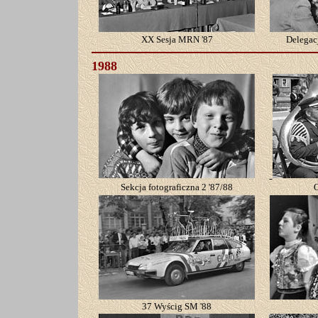
XX Sesja MRN '87
Delegac
1988
Sekcja fotograficzna 2 '87/88
O
37 Wyścig SM '88