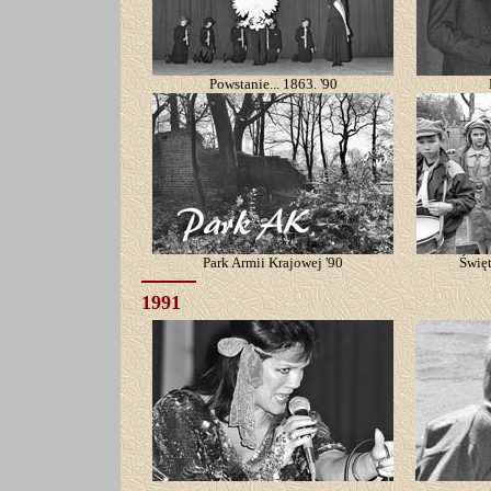
Powstanie... 1863. '90
Park Armii Krajowej '90
Święt
1991