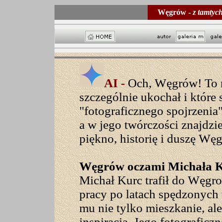
Węgrów -
z tamtych 
AI -
Och, Węgrów! To m
szczególnie ukochał i które
"fotograficznego spojrzenia
a w jego twórczości znajdz
piękno, historię i duszę Wę
Węgrów oczami Michała Ku
Michał Kurc trafił do Węgro
pracy po latach spędzonych 
mu nie tylko mieszkanie, ale 
inspiracją. Jego fotograficz