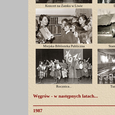
Koncert na Zamku w Liwie
Miejska Biblioteka Publiczna
Star
Rocznica...
Tur
Węgrów - w następnych latach...
1987