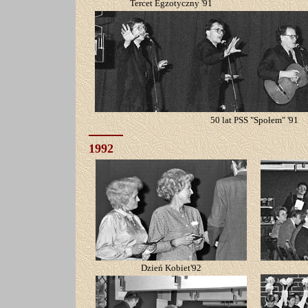
Tercet Egzotyczny '91
50 lat PSS "Społem" '91
1992
Dzień Kobiet'92