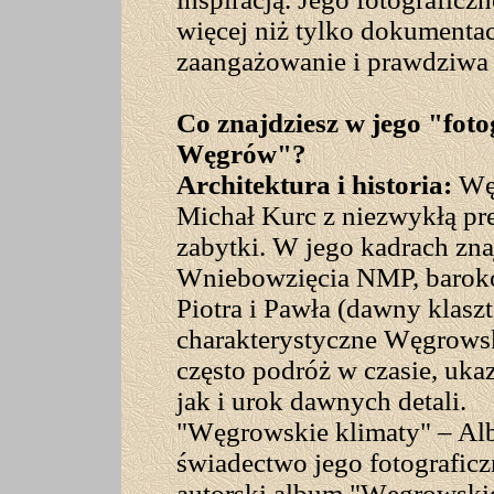
więcej niż tylko dokumentac
zaangażowanie i prawdziwa 
Co znajdziesz w jego "fot
Węgrów"?
Architektura i historia:
Węg
Michał Kurc z niezwykłą pre
zabytki. W jego kadrach zna
Wniebowzięcia NMP, barok
Piotra i Pawła (dawny klasz
charakterystyczne Węgrowski
często podróż w czasie, uka
jak i urok dawnych detali.
"Węgrowskie klimaty" – Alb
świadectwo jego fotografic
autorski album "Węgrowskie 