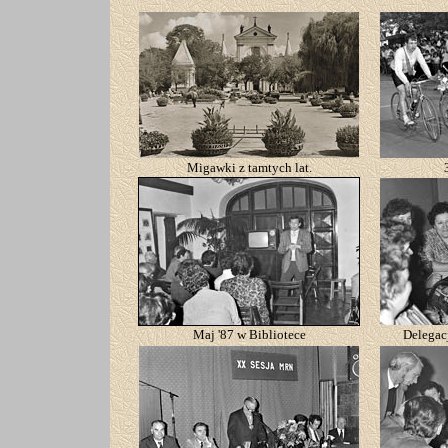
Migawki z tamtych lat.
Maj '87 w Bibliotece
Delegac