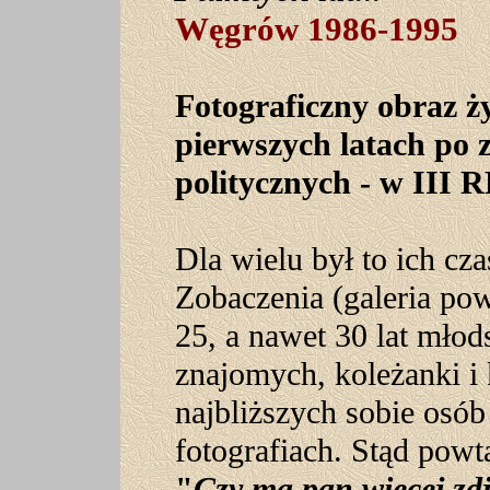
Węgrów 1986-1995
Fotograficzny obraz 
pierwszych latach po
politycznych - w III R
Dla wielu był to ich cza
Zobaczenia
(
galeria po
25, a nawet 30 lat młod
znajomych, koleżanki i
najbliższych sobie osób 
fotografiach. Stąd powt
"
Czy ma pan więcej zd