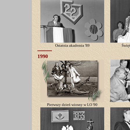
Ostatnia akademia '89
Święt
1990
Pierwszy dzień wiosny w LO '90